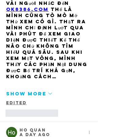
vài người nhắc đến 
ok8386.com
 thế là 
mình cũng tò mò mở 
thử xem có gì. Thật ra 
mình chỉ định lướt qua 
vài phút để xem giao 
diện được thiết kế thế 
nào chứ không tìm 
hiểu quá sâu. Sau khi 
xem một vòng, mình 
thấy các phần nội dung 
được bố trí khá gọn, 
khoảng cách…
Show More
Edited
Like
Reply
Ho Quan
a day ago