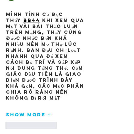
Mình tình cờ đọc 
thấy 
BB44
khi xem qua 
một vài bài thảo luận 
trên mạng, thấy cũng 
được nhắc đến khá 
nhiều nên mở thử lúc 
rảnh. Ban đầu chỉ lướt 
nhanh qua để xem 
cách bố trí và sắp xếp 
nội dung tổng thể. Cảm 
giác đầu tiên là giao 
diện được trình bày 
khá gọn, các mục phân 
chia rõ ràng nên 
không bị rối mắt
Show More
Like
Reply