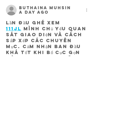
Buthaina Muhsin
a day ago
Lần đầu ghé xem 
111JL
 mình chủ yếu quan 
sát giao diện và cách 
sắp xếp các chuyên 
mục. Cảm nhận ban đầu 
khá tốt khi bố cục gọn 
gàng, danh mục rõ 
ràng và dễ làm quen. 
Các trang chuyển đổi 
tương đối mượt, tốc độ 
phản hồi ổn định, thông 
tin được trình bày dễ 
theo dõi. Dù mới trải 
nghiệm ở mức cơ bản, 
mình khá ấn tượng với 
cách nền tảng tổ chức 
giao diện.
Like
Reply