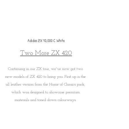
Adidas ZX 10,000 C White
Two More ZX 420
Continuing in our ZX tour, we've now got two 
new models of ZX 420 to bring you. First up is the 
all leather version from the Home of Classics pack, 
which was designed to showcase premium 
materials and toned down colourways. 