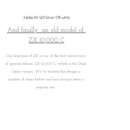
Adidas ZX 420 Silver/Off-white
And finally.. an old model of 
ZX 10,000 C
Our final pair of ZX is one of the first colourways 
of general release ZX 10,000 C, which is the Dash 
Green version. We've stocked this design a 
number of times before and has always been a 
popular one. 