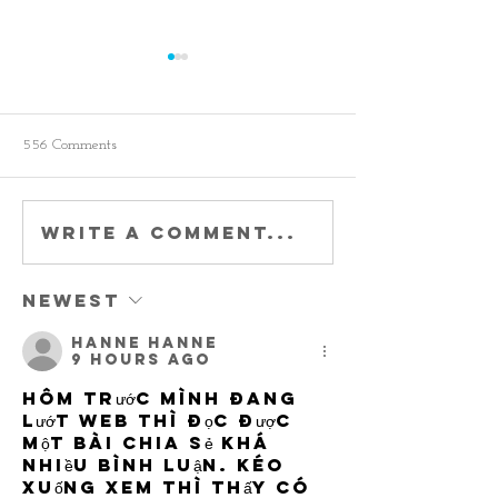
556 Comments
Write a comment...
More special edition
Delightful Harri
Handballs with a brand
returns plus two
new Made in Germany
Muenchen colou
edition
Newest
Hanne Hanne
9 hours ago
Hôm trước mình đang 
lướt web thì đọc được 
một bài chia sẻ khá 
nhiều bình luận. Kéo 
xuống xem thì thấy có 