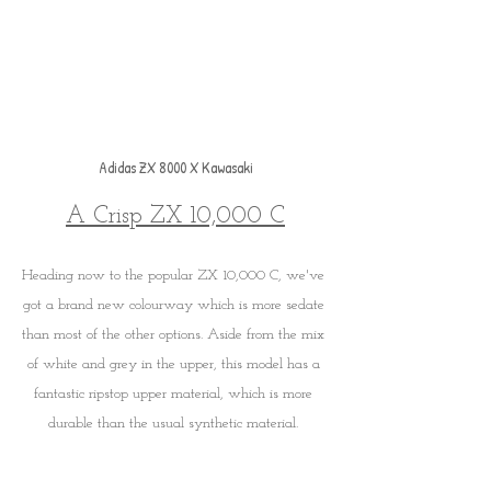
Adidas ZX 8000 X Kawasaki
A Crisp ZX 10,000 C
Heading now to the popular ZX 10,000 C, we've 
got a brand new colourway which is more sedate 
than most of the other options. Aside from the mix 
of white and grey in the upper, this model has a 
fantastic ripstop upper material, which is more 
durable than the usual synthetic material. 