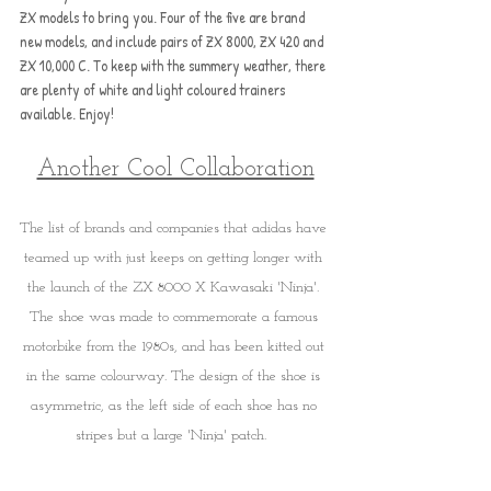
ZX models to bring you. Four of the five are brand 
new models, and include pairs of ZX 8000, ZX 420 and 
ZX 10,000 C. To keep with the summery weather, there 
are plenty of white and light coloured trainers 
available. Enjoy!
Another Cool Collaboration
The list of brands and companies that adidas have 
teamed up with just keeps on getting longer with 
the launch of the ZX 8000 X Kawasaki 'Ninja'. 
The shoe was made to commemorate a famous 
motorbike from the 1980s, and has been kitted out 
in the same colourway. The design of the shoe is 
asymmetric, as the left side of each shoe has no 
stripes but a large 'Ninja' patch.  