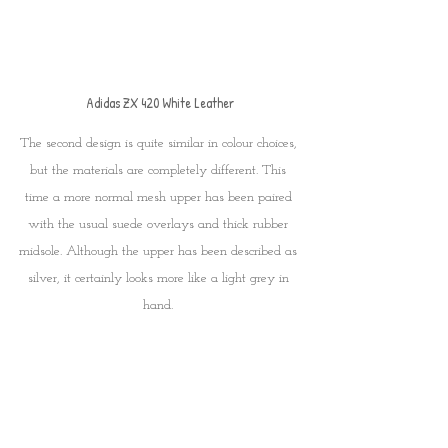
Adidas ZX 420 White Leather
The second design is quite similar in colour choices, 
but the materials are completely different. This 
time a more normal mesh upper has been paired 
with the usual suede overlays and thick rubber 
midsole. Although the upper has been described as 
silver, it certainly looks more like a light grey in 
hand. 