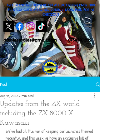
FREE STANDARD DELIVERY ON ALL UK ORDERS OVER £100
EU & USA CUSTOMERS: ALL DUTIES / TAXES PAID FOR AT
CHECKOUT
dassleresales@gmail.com
07545601992
Post
Aug 15, 2022
2 min read
Updates from the ZX world
including the ZX 8000 X
Kawasaki
We've had a little run of keeping our launches themed 
recently, and this week we have an exclusive bill of 